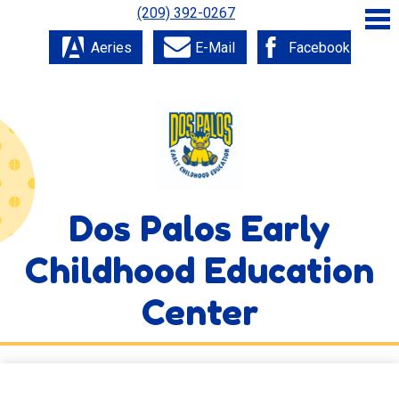
Skip
(209) 392-0267
to
main
Aeries
E-Mail
Facebook
content
About Us
Academics
Parents
Staff
Dos Palos Early
Students
Childhood Education
District Home
Home
Center