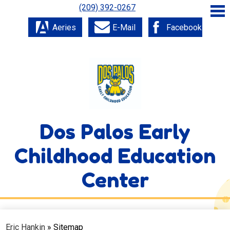
Skip
(209) 392-0267
to
main
Aeries
E-Mail
Facebook
content
About Us
Academics
Parents
Staff
Dos Palos Early
Students
Childhood Education
District Home
Home
Center
Eric Hankin
»
Sitemap