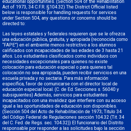
educational opportunities. (Section 504 of the Rehabilitation
Act of 1973, 34 C.F.R. §104.32) The District Official listed
below is responsible for handling requests for services
under Section 504, any questions or concerns should be
directed to:
Las leyes estatales y federales requieren que se le ofrezca
una educación pública, gratuita, y apropiada (reconocida como
“FAPE”) en el ambiente menos restrictivo a los alumnos
calificados con incapacidades de las edades de 3 hasta 21
años. Los estudiantes clasificados como individuos con
necesidades excepcionales para quienes no existe
colocación para educación especial o para quienes tal
colocación no sea apropiada, pueden recibir servicios en una
escuela privada y no sectaria. Para más información
específica, favor de comunicarse con el director local de
educación especial local. (C. de Ed. Secciones s. 56040 y
subsiguientes) Además, servicios para estudiantes
incapacitados con una invalidez que interfiere con su acceso
igual a las oportunidades de educación son disponibles.
(Sección 504 del Acto de Rehabilitación de 1973; Titulo 34
del Código Federal de Regulaciones sección 104.32 (Tit. 34
del C. Fed. de Regs. sec. 104.32)) El funcionario del Distrito
responsable por responder a las solicitudes bajo la sección